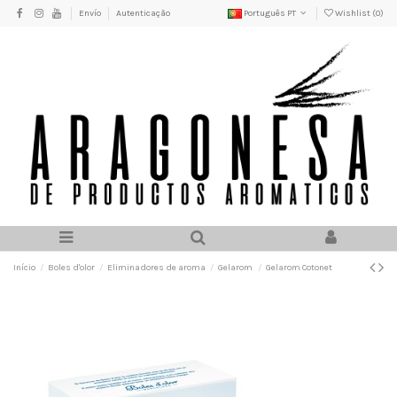
Envío
Autenticação
Português PT
Wishlist (
0
)
Início
Boles d'olor
Eliminadores de aroma
Gelarom
Gelarom Cotonet