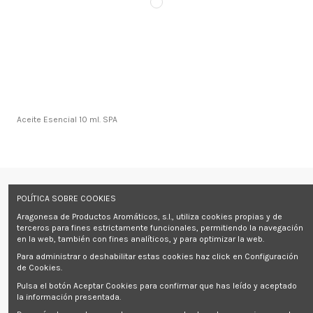
Aceite Esencial 10 ml. SPA
Información
POLÍTICA SOBRE COOKIES
Aragonesa de Productos Aromáticos, s.l., utiliza cookies propias y de
Contact us
terceros para fines estrictamente funcionales, permitiendo la navegación
en la web, también con fines analíticos, y para optimizar la web.
Follow us
Para administrar o deshabilitar estas cookies haz click en Configuración
de Cookies.
Pulsa el botón Aceptar Cookies para confirmar que has leído y aceptado
Newsletter
la información presentada.