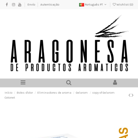
Envío
Autenticação
Português PT
Wishlist (
0
)
Início
Boles d'olor
Eliminadores de aroma
Gelarom
copy of Gelarom
Cotonet