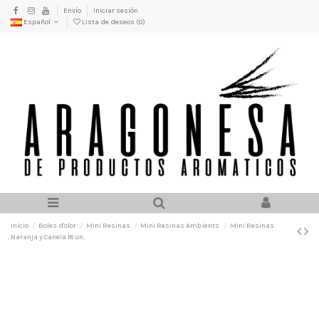
Envío
Iniciar sesión
Español
Lista de deseos (
0
)
Inicio
Boles d'olor
Mini Resinas
Mini Resinas Ambients
Mini Resinas
Naranja y Canela 18 un.