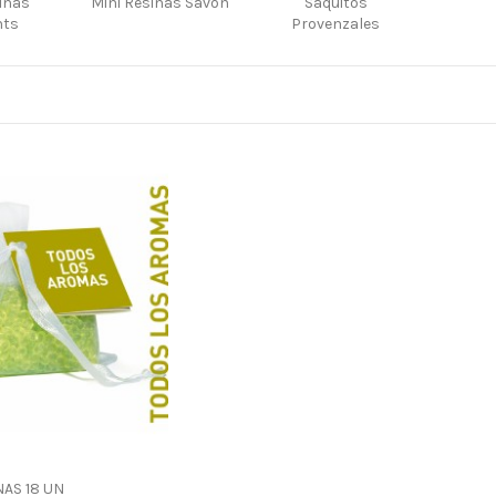
inas
Mini Resinas Savon
Saquitos
nts
Provenzales
NAS 18 UN