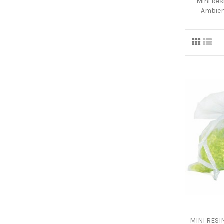
Mini Res
Ambie
MINI RESI