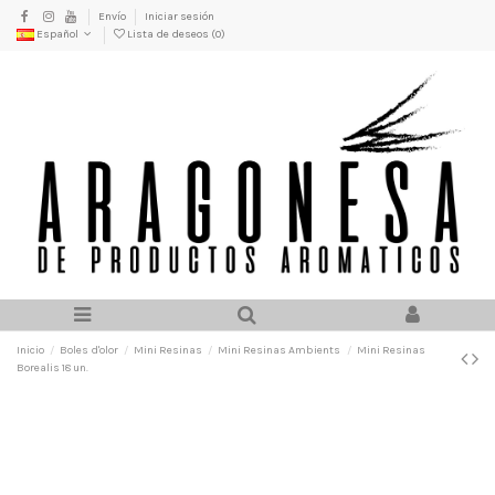
Envío
Iniciar sesión
Español
Lista de deseos (
0
)
Inicio
Boles d'olor
Mini Resinas
Mini Resinas Ambients
Mini Resinas
Borealis 18 un.