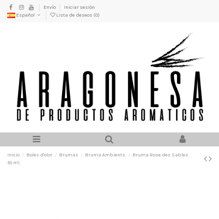
Envío
Iniciar sesión
Español
Lista de deseos (
0
)
Inicio
Boles d'olor
Brumas
Bruma Ambients
Bruma Rose des Sables
50 ml.