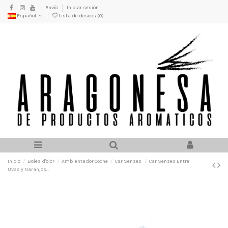
Envío
Iniciar sesión
Español
Lista de deseos (
0
)
Inicio
Boles d'olor
Ambientador Coche
Car Senses
Car Senses Entre
Uvas y Naranjos...