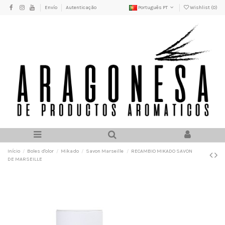
Envío
Autenticação
Português PT
Wishlist (
0
)
Início
Boles d'olor
Mikado
Savon Marseille
RECAMBIO MIKADO SAVON
DE MARSEILLE