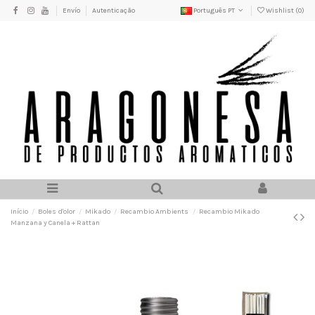
Envío
Autenticação
Português PT
Wishlist (
0
)
Início
Boles d'olor
Mikado
Recambio Ambients
Recambio Mikado
Manzana y Canela + Rattan