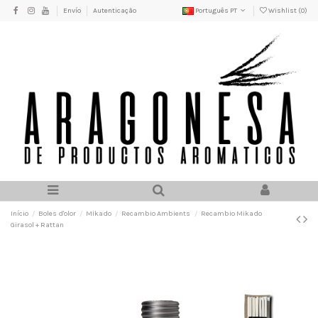
Envío
Autenticação
Português PT
Wishlist (
0
)
Início
Boles d'olor
Mikado
Recambio Ambients
Recambio Mikado
Girasol + Rattan