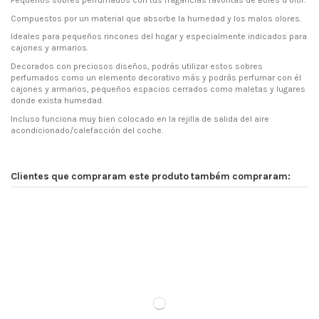
Pequeños sobres perfumados con tus fragancias favoritas de Boles d’olor.
Compuestos por un material que absorbe la humedad y los malos olores.
Ideales para pequeños rincones del hogar y especialmente indicados para
cajones y armarios.
Decorados con preciosos diseños, podrás utilizar estos sobres
perfumados como un elemento decorativo más y podrás perfumar con él
cajones y armarios, pequeños espacios cerrados como maletas y lugares
donde exista humedad.
Incluso funciona muy bien colocado en la rejilla de salida del aire
acondicionado/calefacción del coche.
Clientes que compraram este produto também compraram: