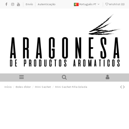
Envío
Autenticação
Português PT
Wishlist (
0
)
Início
Boles d'olor
Mini Sachet
Mini Sachet Piña Colada