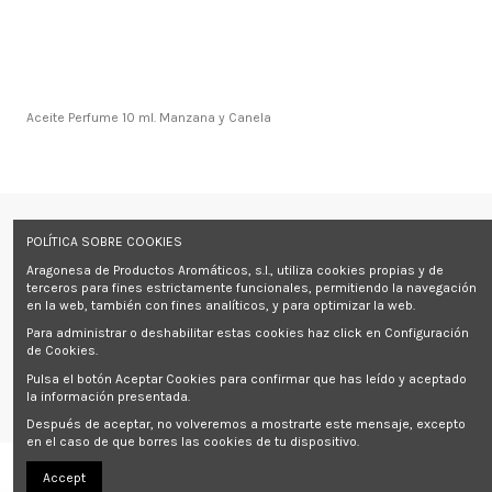
Aceite Perfume 10 ml. Manzana y Canela
Información
POLÍTICA SOBRE COOKIES
Aragonesa de Productos Aromáticos, s.l., utiliza cookies propias y de
Contact us
terceros para fines estrictamente funcionales, permitiendo la navegación
en la web, también con fines analíticos, y para optimizar la web.
Follow us
Para administrar o deshabilitar estas cookies haz click en Configuración
de Cookies.
Pulsa el botón Aceptar Cookies para confirmar que has leído y aceptado
Newsletter
la información presentada.
Después de aceptar, no volveremos a mostrarte este mensaje, excepto
en el caso de que borres las cookies de tu dispositivo.
Accept