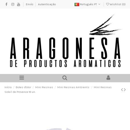
Envío
Autenticação
Português PT
Wishlist (
0
)
Início
Boles d'olor
Mini Resinas
Mini Resinas Ambients
Mini Resinas
Soleil de Provence 18 un.