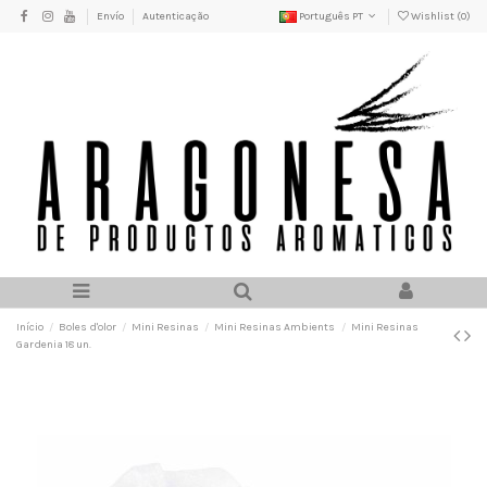
Envío
Autenticação
Português PT
Wishlist (
0
)
Início
Boles d'olor
Mini Resinas
Mini Resinas Ambients
Mini Resinas
Gardenia 18 un.