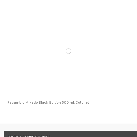
Recambio Mikado Black Edition 500 ml. Cotonet
Información