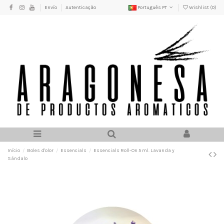
Envío
Autenticação
Português PT
Wishlist (
0
)
Início
Boles d'olor
Essencials
Essencials Roll-On 5 ml. Lavanda y
Sándalo