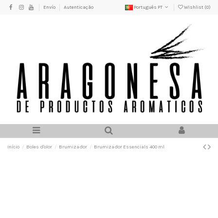
Envío
Autenticação
Português PT
Wishlist (
0
)
Início
Boles d'olor
Brumizador
Brumizador Essencials 400 ml