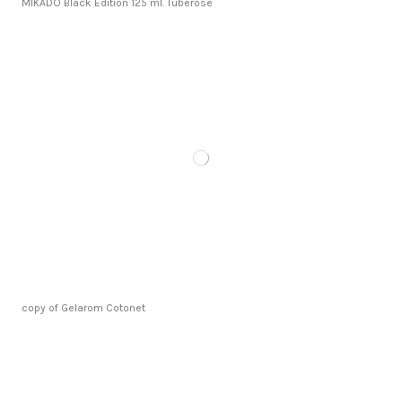
MIKADO Black Edition 125 ml. Tuberose
copy of Gelarom Cotonet