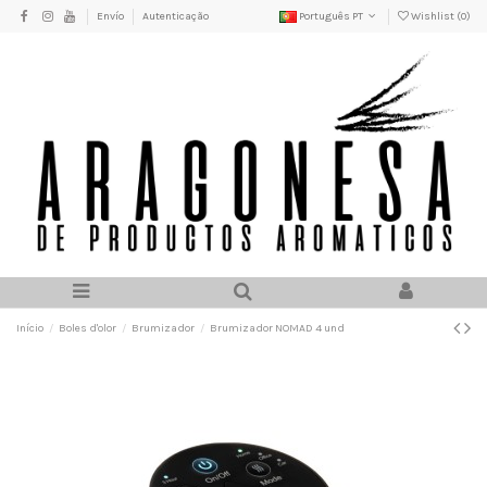
Envío
Autenticação
Português PT
Wishlist (
0
)
Início
Boles d'olor
Brumizador
Brumizador NOMAD 4 und