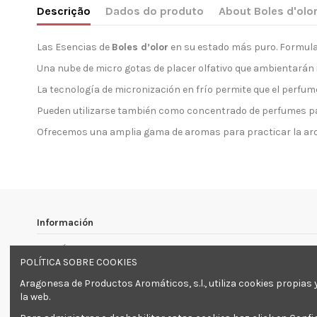
Descrição
Dados do produto
About Boles d'olo
Las Esencias de
Boles d’olor
en su estado más puro. Formula
Una nube de micro gotas de placer olfativo que ambientarán
La tecnología de micronización en frío permite que el perfume
Pueden utilizarse también como concentrado de perfumes para
Ofrecemos una amplia gama de aromas para practicar la aroma
Información
Envío
POLÍTICA SOBRE COOKIES
Aviso Legal
Aragonesa de Productos Aromáticos, s.l., utiliza cookies propias
Início
la web.