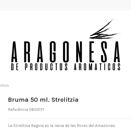
litzia
Bruma 50 ml. Strelitzia
Referência
0600171
La Strelitzia Regina es la reina de las flores del Amazonas.