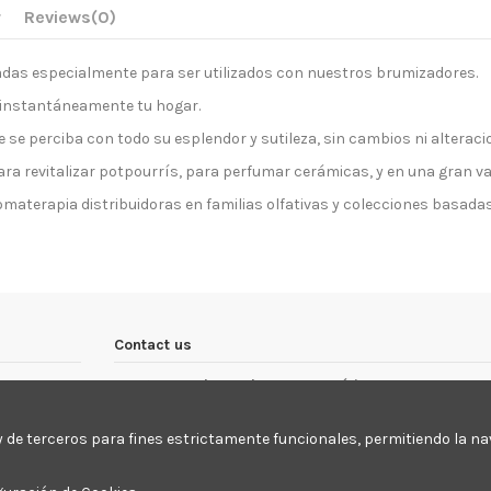
r
Reviews
(0)
das especialmente para ser utilizados con nuestros brumizadores.
 instantáneamente tu hogar.
 se perciba con todo su esplendor y sutileza, sin cambios ni alteraci
 revitalizar potpourrís, para perfumar cerámicas, y en una gran var
terapia distribuidoras en familias olfativas y colecciones basadas e
Contact us
Aragonesa de Productos Aromáticos
La Magantina, 36, nave 17 a, Huesca
 y de terceros para fines estrictamente funcionales, permitiendo la na
974 213662
info@productosaromaticos.com