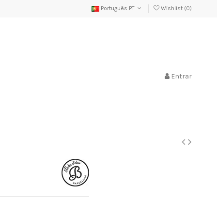
Português PT
Wishlist (
0
)
Entrar