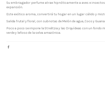
Su embriagador perfume atrae hipnóticamente a aves e insectos 
expansión.
Este exótico aroma, convertirá tu hogar en un lugar cálido y mist
Salida frutal y floral, con subnotas de Melón de agua, Coco y Guan
Poco a poco se impone la Strelitzia y las Orquídeas con un fondo más
verde y leñoso de la selva amazónica.