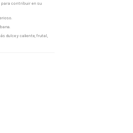
para contribuir en su
erioso.
abana.
 dulce y caliente, frutal,