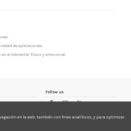
ones.
iedad de aplicaciones.
n el bienestar físico y emocional.
Follow us
vegación en la web, también con fines analíticos, y para optimizar
Newsletter