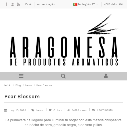
Envío
Autenticação
Português PT
Wishlist (
0
)
Início
Blog
News
Pear Blossom
Pear Blossom
0 comments
mayo 19, 2023
News
0
likes
14875 views
La primavera ha llegado para iluminar tu hogar con esta mezcla chispeante
de néctar de pera, grosella negra, aloe vera y lilas.