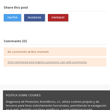
Share this post
TWITTER
FACEBOOK
PINTEREST
Comments (0)
No comments at this moment
Only registered and logged customers can add comments
Información
POLÍTICA SOBRE COOKIES
Aragonesa de Productos Aromáticos, s.l., utiliza cookies propias y de
Contact us
terceros para fines estrictamente funcionales, permitiendo la navegación
en la web, también con fines analíticos, y para optimizar la web.