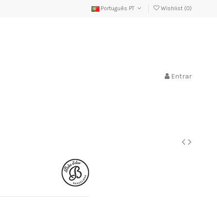
Português PT
Wishlist (
0
)
Entrar