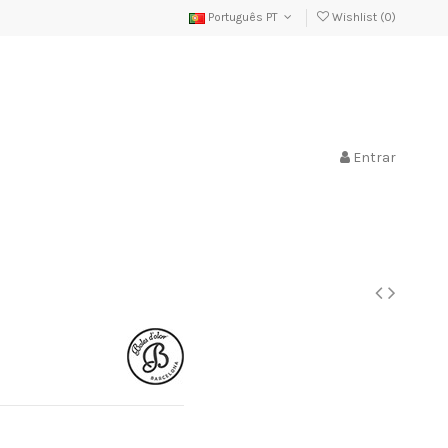
Português PT
Wishlist (
0
)
Entrar