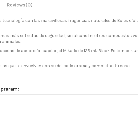
r
Reviews
(0)
a tecnología con las maravillosas fragancias naturales de Boles d’o
s más estrictas de seguridad, sin alcohol ni otros compuestos volá
n animales.
capacidad de absorción capilar, el Mikado de 125 ml.. Black Edition pe
ncias que te envuelven con su delicado aroma y completan tu casa.
mpraram: