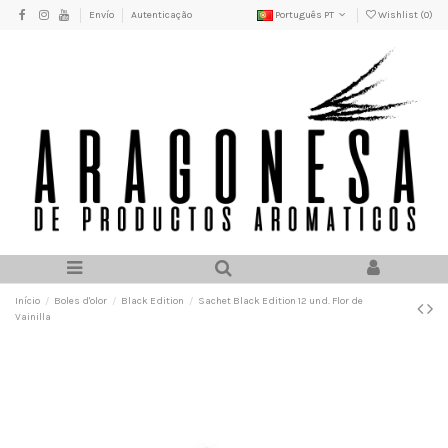
Envío
Autenticação
Português PT
Wishlist (
0
)
Início
Boles d'olor
Black Edition
Sachet Black Edition 12 und. Flor de
Vainilla