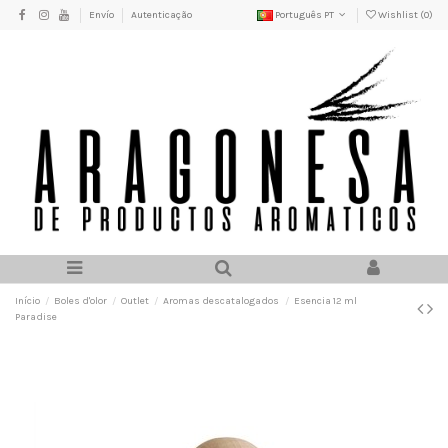
Envío
Autenticação
Português PT
Wishlist (
0
)
Início
Boles d'olor
Outlet
Aromas descatalogados
Esencia 12 ml
Paradise