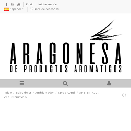
Envío
Iniciar sesión
Español
Lista de deseos (
0
)
Inicio
Boles d'olor
Ambientador
Spray 100 ml
AMBIENTADOR
CASHMERE 100 ML