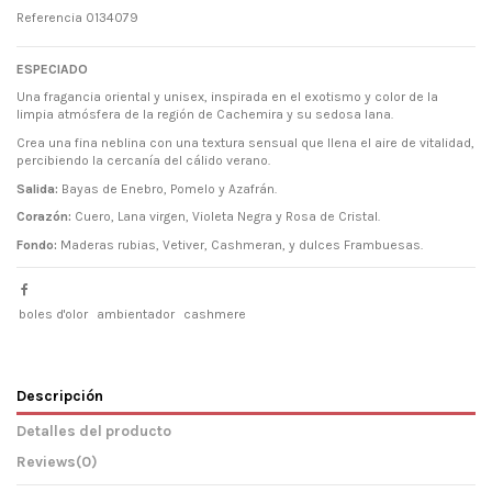
Referencia
0134079
ESPECIADO
Una fragancia oriental y unisex, inspirada en el exotismo y color de la
limpia atmósfera de la región de Cachemira y su sedosa lana.
Crea una fina neblina con una textura sensual que llena el aire de vitalidad,
percibiendo la cercanía del cálido verano.
Salida:
Bayas de Enebro, Pomelo y Azafrán.
Corazón:
Cuero, Lana virgen, Violeta Negra y Rosa de Cristal.
Fondo:
Maderas rubias, Vetiver, Cashmeran, y dulces Frambuesas.
boles d'olor
ambientador
cashmere
Descripción
Detalles del producto
Reviews
(0)