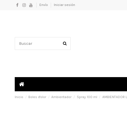
Envío
Iniciar sesión
Inicio
Boles d'olor
Ambientador
Spray 100 ml
AMBIENTADOR L