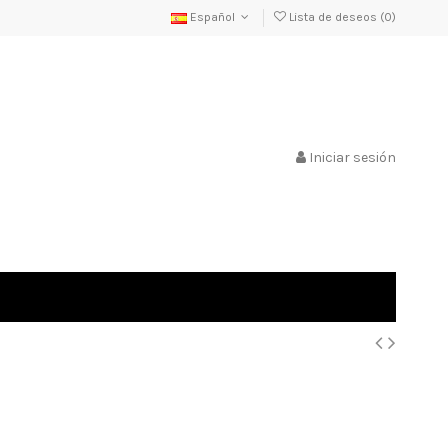
Español
Lista de deseos (
0
)
Iniciar sesión