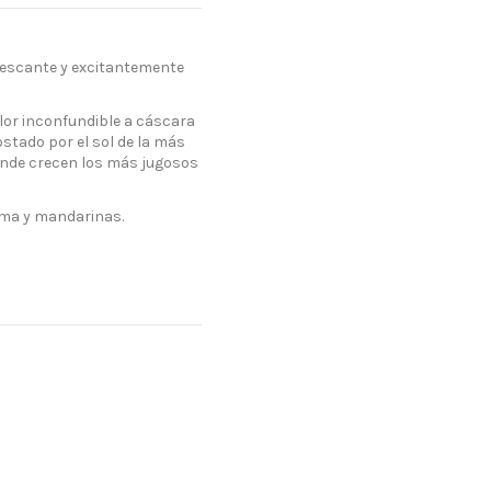
frescante y excitantemente
 olor inconfundible a cáscara
stado por el sol de la más
 donde crecen los más jugosos
lima y mandarinas.