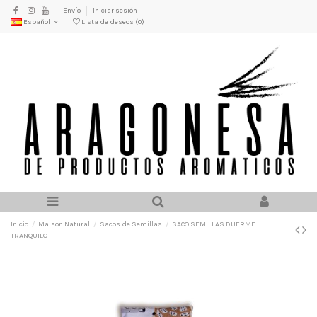
Envío
Iniciar sesión
Español
Lista de deseos (
0
)
Inicio
Maison Natural
Sacos de Semillas
SACO SEMILLAS DUERME
TRANQUILO