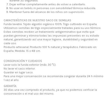
durante 30 segundos.
Dejar enfriar completamente antes de volver a calentarlo.
No usar en bebés ni personas con sensibilidad térmica reducida.
Mantener fuera del alcance de los niños sin supervisión.
CARACTERÍSTICAS DE NUESTRO SACO DE SEMILLAS
Funda lavable. Tejido algodón orgánico 100%. Trigo cultivado en España.
Utilizamos semillas de trigo especialmente tratadas para su uso térmico.
Estas semillas reciben un tratamiento antigerminativo que evita que
puedan germinar y elimina todas las impurezas presentes en su estado
natural, garantizando así una mayor higiene, durabilidad y seguridad en
cada uso.
Producto artesanal. Producto 100 % natural y terapéutico. Fabricado en
España. Medida: 15 x 48 cm.
CONSERVACIÓN Y CUIDADOS
Lavar solo la funda exterior (máx. 30 °C).
No lavar el saco interior.
Guardar en lugar seco.
Para una mejor conservación se recomienda congelar durante 24 h mínimo
1 vez al año.
GARANTÍA:
30 días una vez comprado el producto, ya que no podemos verificar la
conservación o el mal uso del mismo.