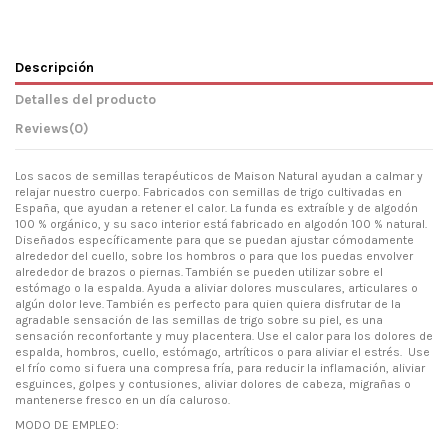
Descripción
Detalles del producto
Reviews
(0)
Los sacos de semillas terapéuticos de Maison Natural ayudan a calmar y
relajar nuestro cuerpo. Fabricados con semillas de trigo cultivadas en
España, que ayudan a retener el calor. La funda es extraíble y de algodón
100 % orgánico, y su saco interior está fabricado en algodón 100 % natural.
Diseñados específicamente para que se puedan ajustar cómodamente
alrededor del cuello, sobre los hombros o para que los puedas envolver
alrededor de brazos o piernas. También se pueden utilizar sobre el
estómago o la espalda. Ayuda a aliviar dolores musculares, articulares o
algún dolor leve. También es perfecto para quien quiera disfrutar de la
agradable sensación de las semillas de trigo sobre su piel, es una
sensación reconfortante y muy placentera. Use el calor para los dolores de
espalda, hombros, cuello, estómago, artríticos o para aliviar el estrés. Use
el frío como si fuera una compresa fría, para reducir la inflamación, aliviar
esguinces, golpes y contusiones, aliviar dolores de cabeza, migrañas o
mantenerse fresco en un día caluroso.
MODO DE EMPLEO: