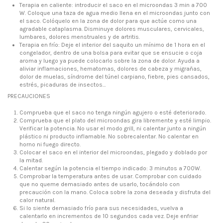
Terapia en caliente: introducir el saco en el microondas 3 min a 700
W. Coloque una taza de agua medio llena en el microondas junto con
el saco. Colóquelo en la zona de dolor para que actúe como una
agradable cataplasma. Disminuye dolores musculares, cervicales,
lumbares, dolores menstruales y de artritis.
Terapia en frío: Deje el interior del saquito un mínimo de 1 hora en el
congelador, dentro de una bolsa para evitar que se ensucie o coja
aroma y luego ya puede colocarlo sobre la zona de dolor. Ayuda a
aliviar inflamaciones, hematomas, dolores de cabeza y migrañas,
dolor de muelas, síndrome del túnel carpiano, fiebre, pies cansados,
estrés, picaduras de insectos…
PRECAUCIONES
Comprueba que el saco no tenga ningún agujero o esté deteriorado.
Comprueba que el plato del microondas gira libremente y esté limpio.
Verificar la potencia. No usar el modo grill, ni calentar junto a ningún
plástico ni producto inflamable. No sobrecalentar. No calentar en
horno ni fuego directo.
Colocar el saco en el interior del microondas, plegado y doblado por
la mitad.
Calentar según la potencia el tiempo indicado: 3 minutos a 700W.
Comprobar la temperatura antes de usar. Comprobar con cuidado
que no queme demasiado antes de usarlo, tocándolo con
precaución con la mano. Coloca sobre la zona deseada y disfruta del
calor natural.
Si lo siente demasiado frío para sus necesidades, vuelva a
calentarlo en incrementos de 10 segundos cada vez. Deje enfriar