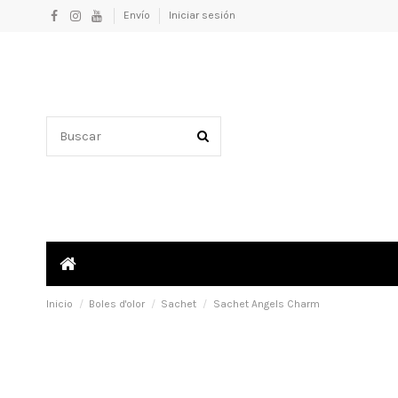
Envío
Iniciar sesión
Inicio
Boles d'olor
Sachet
Sachet Angels Charm