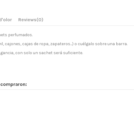
d'olor
Reviews
(0)
hets perfumados.
 cajones, cajas de ropa, zapateros...) o cuélgalo sobre una barra.
gancia, con solo un sachet será suficiente.
n compraron: