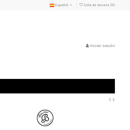
Español
Lista de deseos (
0
)
Iniciar sesión