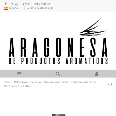
Envío
Iniciar sesión
Español
Lista de deseos (
0
)
Inicio
Boles d'olor
Mikado
Recambio Ambients
Recambio Mikado
Flor Blanca SIN Rattan