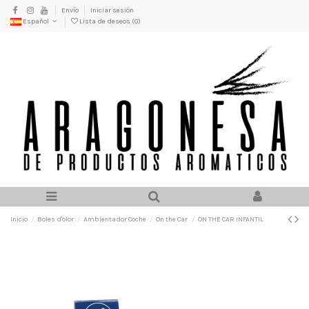
Envío
Iniciar sesión
Español
Lista de deseos (
0
)
Inicio
Boles d'olor
Ambientador Coche
On the Car
ON THE CAR INFANTIL