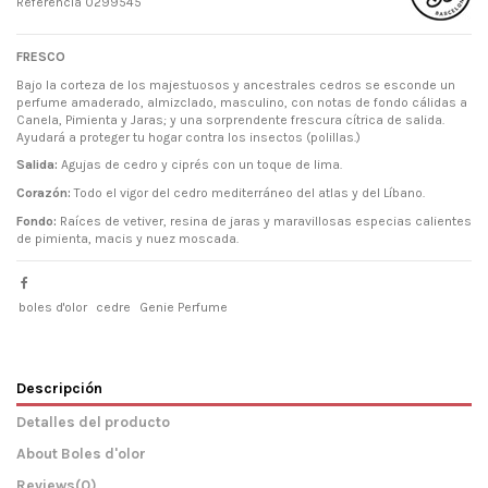
Referencia
0299545
FRESCO
Bajo la corteza de los majestuosos y ancestrales cedros se esconde un
perfume amaderado, almizclado, masculino, con notas de fondo cálidas a
Canela, Pimienta y Jaras; y una sorprendente frescura cítrica de salida.
Ayudará a proteger tu hogar contra los insectos (polillas.)
Salida:
Agujas de cedro y ciprés con un toque de lima.
Corazón:
Todo el vigor del cedro mediterráneo del atlas y del Líbano.
Fondo:
Raíces de vetiver, resina de jaras y maravillosas especias calientes
de pimienta, macis y nuez moscada.
boles d'olor
cedre
Genie Perfume
Descripción
Detalles del producto
About Boles d'olor
Reviews
(0)