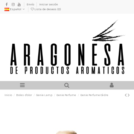
Envío
Iniciar sesión
Español
Lista de deseos (
0
)
Inicio
Boles d'olor
Genie Lamp
Genie Perfume
Genie Perfume Cèdre