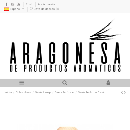
Envío
Iniciar sesión
Español
Lista de deseos (
0
)
Inicio
Boles d'olor
Genie Lamp
Genie Perfume
Genie Perfume Basic