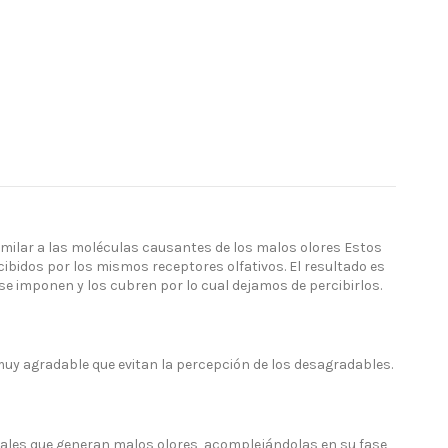
ilar a las moléculas causantes de los malos olores Estos
ibidos por los mismos receptores olfativos. El resultado es
e imponen y los cubren por lo cual dejamos de percibirlos.
y agradable que evitan la percepción de los desagradables.
pales que generan malos olores, acomplejándolas en su fase