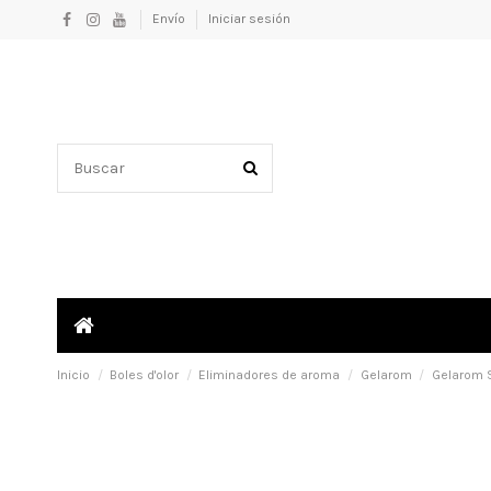
Envío
Iniciar sesión
Inicio
Boles d'olor
Eliminadores de aroma
Gelarom
Gelarom S