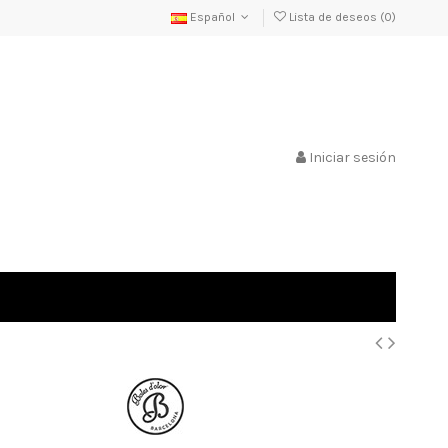
Español
Lista de deseos (
0
)
Iniciar sesión