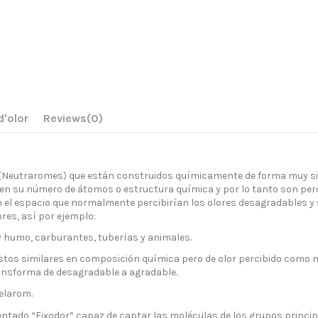
d'olor
Reviews
(0)
(Neutraromes) que están construidos químicamente de forma muy sim
 en su número de átomos o estructura química y por lo tanto son perc
 el espacio que normalmente percibirían los olores desagradables y s
res, así por ejemplo:
 humo, carburantes, tuberías y animales.
s similares en composición química pero de olor percibido como mu
transforma de desagradable a agradable.
Gelarom.
ntado “Fixodor” capaz de captar las moléculas de los grupos princi