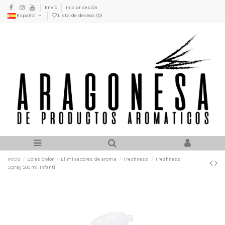
Envío
Iniciar sesión
Español
Lista de deseos (
0
)
Inicio
Boles d'olor
Eliminadores de aroma
Freshness
Freshness
Spray 500 ml. Infantil