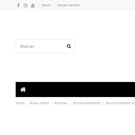
Envío
Iniciar sesión
Inicio
Boles d'olor
Brumas
Bruma Ambients
Bruma Vainilla 50