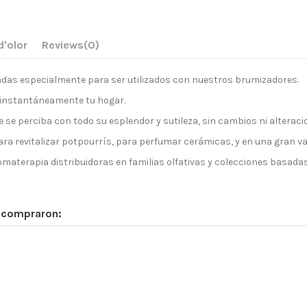
d'olor
Reviews
(0)
das especialmente para ser utilizados con nuestros brumizadores.
 instantáneamente tu hogar.
 se perciba con todo su esplendor y sutileza, sin cambios ni alteraci
 revitalizar potpourrís, para perfumar cerámicas, y en una gran var
terapia distribuidoras en familias olfativas y colecciones basadas e
n compraron: