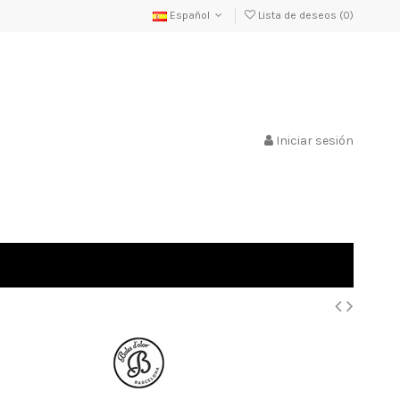
Español
Lista de deseos (
0
)
Iniciar sesión