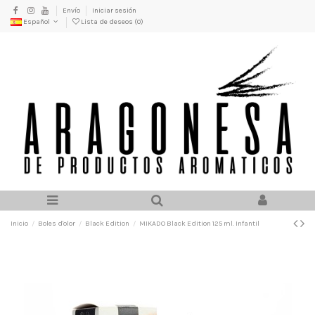
Envío
Iniciar sesión
Español
Lista de deseos (
0
)
Inicio
Boles d'olor
Black Edition
MIKADO Black Edition 125 ml. Infantil