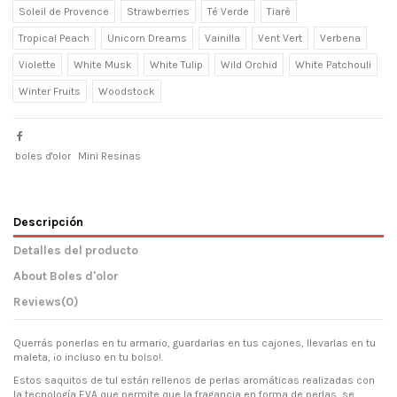
Soleil de Provence
Strawberries
Té Verde
Tiarè
Tropical Peach
Unicorn Dreams
Vainilla
Vent Vert
Verbena
Violette
White Musk
White Tulip
Wild Orchid
White Patchouli
Winter Fruits
Woodstock
boles d'olor
Mini Resinas
Descripción
Detalles del producto
About Boles d'olor
Reviews
(0)
Querrás ponerlas en tu armario, guardarlas en tus cajones, llevarlas en tu
maleta, ¡o incluso en tu bolso!.
Estos saquitos de tul están rellenos de perlas aromáticas realizadas con
la tecnología EVA que permite que la fragancia en forma de perlas, se