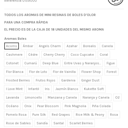
Referencia
0159000
TODOS LOS AROMAS DE MINI RESINAS DE BOLES D'OLOR
PARA UNA COMPRA RÁPIDA
EL PRECIO ES DE LA CAJA DE 18 UNIDADES DEL MISMO AROMA
Aromas Boles
Acorns
Ámbar
Angels Charm
Azahar
Borealis
Canela
Cashmere
Cèdre
Cherry Cherry
Coco Cupcake
Coral
Cotonet
Cumarú
Deep Blue
Entre Uvas y Naranjos...
Figue
Flor Blanca
Flor de Loto
Flor de Vainilla
Flower Shop
Forest
Frosted Berries
Frutos Rojos
Gardenia
Ginger Dust
I Love Mint
Infantil
Iris
Jazmín Blanco
Kukette Soft
Lavanda
Limoncello
Manzana y Canela
Naranja y Canela
O2
Océano
Onix
Pear Blossom
Pink Magnolia
Piña Colada
Pomelo Rosa
Pure Silk
Red Grapes
Rice Milk & Peony
Rosa
Rose de Sables
Sandía
Santal
Scarlet Berries