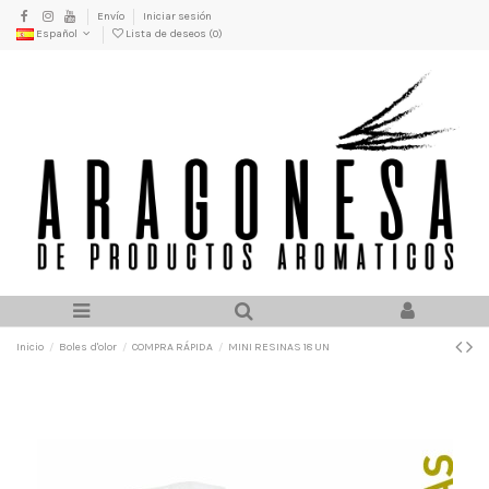
Envío
Iniciar sesión
Español
Lista de deseos (
0
)
Inicio
Boles d'olor
COMPRA RÁPIDA
MINI RESINAS 18 UN