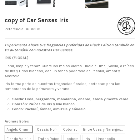
copy of Car Senses Iris
Referência
0801300
Experimenta ahora tus fragancias
preferidas de Black Edition también
en
tu automóvil con nuestros Car Senses.
IRIS (FLORAL)
Floral, limpio y tenaz. Cubre los malos olores. Huele a Lima, Salvia, a raíces
de Iris y Lirios blancos, con un fondo poderoso de Pachuli, Ámbar y
Almizcle.
Iris forma parte de nuestras fragancias florales, perfectas para las
temporadas de la primavera y verano.
Salida: Lima, bergamota, mandarina, enebro, salvia y menta verde.
Corazón: Raíces de iris y lirio blanco.
Fondo: Pachulí, ámbar, almizcle y sándalo.
Aromas Boles
Angels Charm
Cassis Noir
Cotonet
Entre Uvas y Naranjos...
Flor de Vainilla
Frutos Rojos
Iceberg
Iris
Limoncello