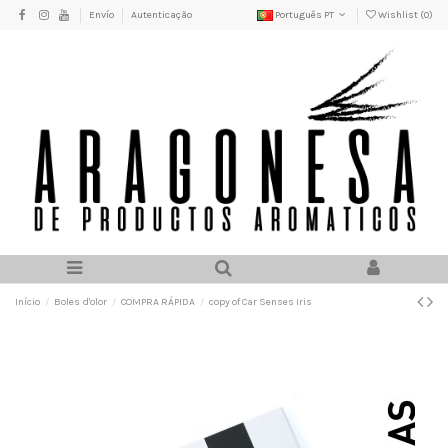
Envío
Autenticação
Português PT
Wishlist (
0
)
Início
Boles d'olor
COMPRA RÁPIDA
copy of Car Senses Iris